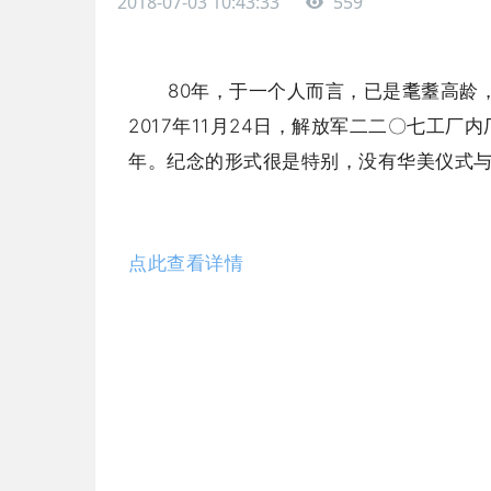
2018-07-03 10:43:33
559
80年，于一个人而言，已是耄耋高龄
2017年11月24日，解放军二二〇七工
年。纪念的形式很是特别，没有华美仪式
点此查看详情
上一页
: 传承军工精神 再创企业辉煌 | 庆贺中国人民解放军第二二〇七工厂建厂