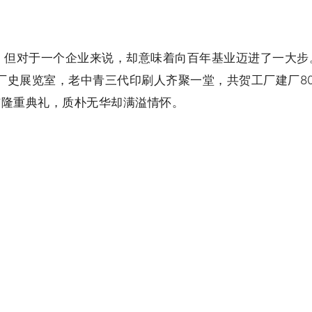
，但对于一个企业来说，却意味着向百年基业迈进了一大步
厂内厂史展览室，老中青三代印刷人齐聚一堂，共贺工厂建厂8
与隆重典礼，质朴无华却满溢情怀。
80周年！
下一页
: 看展览，观厂史，解放军2207工厂喜迎建厂80